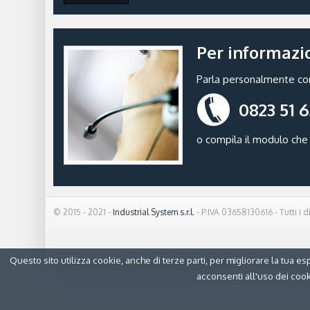
Per informazio
Parla personalmente con i
0823 51 
o compila il modulo che 
© 2015 - 2021 -
Industrial System s.r.l.
- P.IVA 03658130616 - Tutti i dir
Questo sito utilizza cookie, anche di terze parti, per migliorare la tu
acconsenti all'uso dei cook