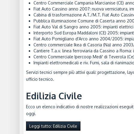
Centro Commerciale Campania Marcianise (CE) anno 20
Fiat Auto Cassino anno 2007: nuova verniciatura, impia
Cabina di trasformazione A.T./M.T. Fiat Auto Cassino
Pubblica illuminazione Comune di Caserta anno 2005
Fiat Auto Val di Sangro anno 2005: impianti elettrici
Interporto Sud Europa Maddaloni (CE) 2005: impianti 
Fiat Auto Pomigliano d'Arco anno 2004/2005: impiant
Centro commerciale Ikea di Casoria (Na) anno 2003/20
Cantiere T.a.v. linea ferroviaria da Cassino a Roma: 
Centro Commerciale Ipercoop Medi' di Teverola (Ce) : 
Impianti elettromedicali e riv. Fumi, sala di rianimaz
Servizi tecnici sempre più attivi quali: progettazione, lay
ufficio tecnico.
Edilizia Civile
Ecco un elenco indicativo di nostre realizzazioni eseguit
oggi.
Leggi tutto: Edilizia Civile