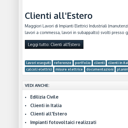
Clienti all'Estero
Maggiori Lavori di Impianti Elettrici Industriali (manutenz
lavori a commessa, lavori in subappalto) svolti presso g
Leggi tutto: Clienti all'Estero
lavori eseguiti
referenze
portfolio
clienti
clienti in ita
calcoli elettrici
misure elettrice
documentazioni
planim
VEDI ANCHE:
Edilizia Civile
Clienti in Italia
Clienti all'Estero
Impianti fotovoltaici realizzati