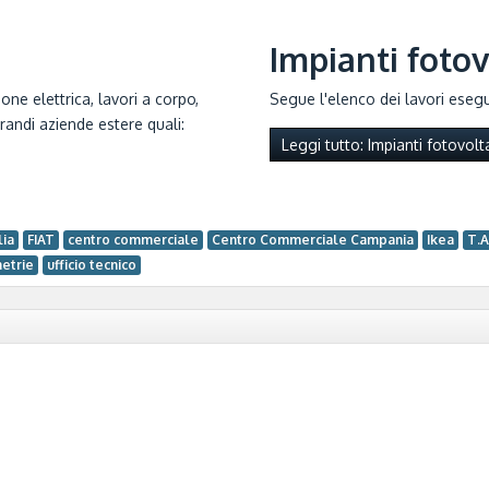
Impianti fotov
ione elettrica, lavori a corpo,
Segue l'elenco dei lavori esegui
randi aziende estere quali:
Leggi tutto: Impianti fotovolta
lia
FIAT
centro commerciale
Centro Commerciale Campania
Ikea
T.A
etrie
ufficio tecnico