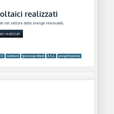
oltaici realizzati
ti nel settore delle energie rinnovabili.
ici realizzati
.V.
cantiere
Ipercoop Medì
A.S.L.
progettazione